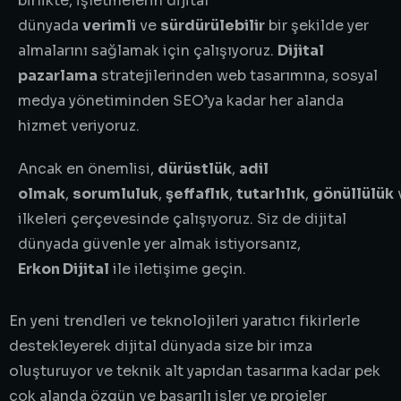
birlikte, işletmelerin dijital
dünyada
verimli
ve
sürdürülebilir
bir şekilde yer
almalarını sağlamak için çalışıyoruz.
Dijital
pazarlama
stratejilerinden web tasarımına, sosyal
medya yönetiminden SEO’ya kadar her alanda
hizmet veriyoruz.
Ancak en önemlisi,
dürüstlük
,
adil
olmak
,
sorumluluk
,
şeffaflık
,
tutarlılık
,
gönüllülük
ilkeleri çerçevesinde çalışıyoruz. Siz de dijital
dünyada güvenle yer almak istiyorsanız,
Erkon Dijital
ile iletişime geçin.
En yeni trendleri ve teknolojileri yaratıcı fikirlerle
destekleyerek dijital dünyada size bir imza
oluşturuyor ve teknik alt yapıdan tasarıma kadar pek
çok alanda özgün ve başarılı işler ve projeler